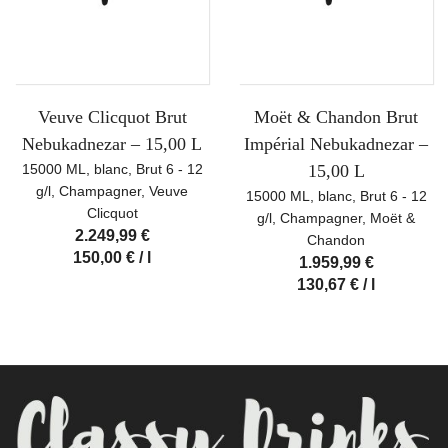
Veuve Clicquot Brut
Moët & Chandon Brut
Nebukadnezar – 15,00 L
Impérial Nebukadnezar –
15000 ML
,
blanc
,
Brut 6 - 12
15,00 L
g/l
,
Champagner
,
Veuve
15000 ML
,
blanc
,
Brut 6 - 12
Clicquot
g/l
,
Champagner
,
Moët &
2.249,99
€
Chandon
150,00
€
/
l
1.959,99
€
130,67
€
/
l