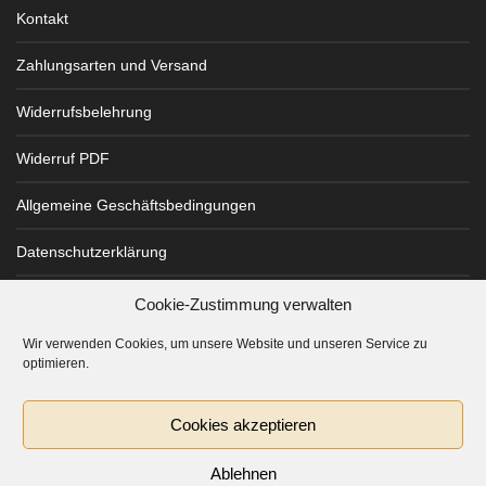
Kontakt
Zahlungsarten und Versand
Widerrufsbelehrung
Widerruf PDF
Allgemeine Geschäftsbedingungen
Datenschutzerklärung
Impressum
Cookie-Zustimmung verwalten
Cookie-Richtlinie (EU)
Wir verwenden Cookies, um unsere Website und unseren Service zu
optimieren.
Cookies akzeptieren
© Classy Drinks 2021
Ablehnen