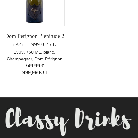
Dom Pérignon Plénitude 2
(P2) – 1999 0,75 L
1999
,
750 ML
,
blanc
,
Champagner
,
Dom Pérignon
749,99
€
999,99
€
/
l