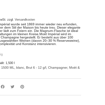
MwSt.
zzgl.
Versandkosten
mpérial wurde seit 1869 immer wieder neu erfunden,
 er dem Stil der Maison bis heute treu. Dieser elegante
 lädt zum Feiern ein. Die Magnum-Flasche ist ideal
altungen im kleinen Kreise.
Moët Impérial wird im
 Champagne hergestellt. Er besteht aus über 100
 ausgewählten Weinen (davon 20–30 % Reserveweine),
omplexität und Konstanz intensivieren.
ig
ält: 1,500
l
:
1500 ML
,
blanc
,
Brut 6 - 12 g/l
,
Champagner
,
Moët &