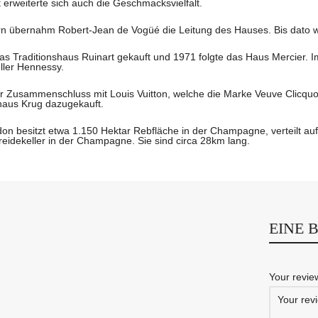
t erweiterte sich auch die Geschmacksvielfalt.
n übernahm Robert-Jean de Vogüé die Leitung des Hauses. Bis dato war
s Traditionshaus Ruinart gekauft und 1971 folgte das Haus Mercier. I
ller Hennessy.
 Zusammenschluss mit Louis Vuitton, welche die Marke Veuve Clicquo
us Krug dazugekauft.
n besitzt etwa 1.150 Hektar Rebfläche in der Champagne, verteilt a
reidekeller in der Champagne. Sie sind circa 28km lang.
EINE 
Your revi