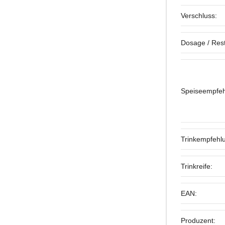
Verschluss:
Dosage / Res
Speiseempfeh
Trinkempfehl
Trinkreife:
EAN:
Produzent: