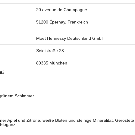
20 avenue de Champagne
51200 Épernay, Frankreich
Moët Hennessy Deutschland GmbH
Seidlstraße 23
80335 München
g:
 grünem Schimmer.
ner Apfel und Zitrone, weiße Blüten und steinige Mineralität. Geröste
 Eleganz.