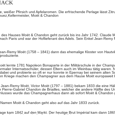
MACK
e, weißer Pfirsich und Apfelaromen. Die erfrischende Perlage lässt Zit
ouez,
Kellermeister, Moët & Chandon
 des Hauses Moët & Chandon geht zurück bis ins Jahr 1742. Claude Mo
ch Paris und war der Hoflieferant des Adels. Sein Enkel Jean-Remy 
Jean-Remy Moët (1758 – 1841) dann das ehemalige Kloster von Hautvi
roduzierte.
ët lernte 1781 Napoleon Bonaparte in der Militärschule in der Cha
ormaler Internatsschüler, dessen Eltern auch im Weinbau tätig waren. 
bei und probierte so oft er nur konnte in Epernay bei seinem alten 
en Kriege machen den Champagner aus dem Hause Moët europaweit 
 Jean-Remy Moët, Victor Moët (1797 – 1881) bekam 1833 die eine Häl
e Pierre-Gabriel Chandon de Briailles, welcher die andere Hälfte des
usses wurde das Champagnerhaus dann ab sofort Moët & Chandon 
 Namen Moët & Chandon geht also auf das Jahr 1833 zurück.
ntage kam 1842 auf den Markt. Der heutige Brut Impérial kam dann 1