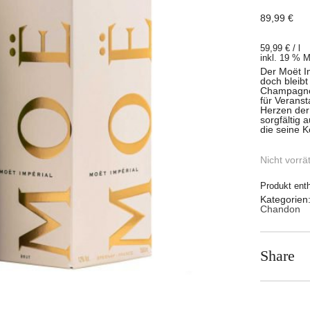
89,99
€
59,99
€
/
l
inkl. 19 % 
Der Moët I
doch bleibt
Champagner
für Veranst
Herzen der
sorgfältig
die seine K
Nicht vorrät
Produkt enth
Kategorien
Chandon
Share