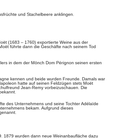
rusfrüchte und Stachelbeere anklingen.
ët (1683 – 1760) exportierte Weine aus der
Moët führte dann die Geschäfte nach seinem Tod
llers in dem der Mönch Dom Pérignon seinen ersten
mpagne kennen und beide wurden Freunde. Damals war
Napoleon hatte auf seinen Feldzügen stets Moët
Schulfreund Jean-Remy vorbeizuschauen. Die
bekannt.
fte des Unternehmens und seine Tochter Adélaïde
 Unternehmens bekam. Aufgrund dieses
genannt.
869. 1879 wurden dann neue Weinanbaufläche dazu