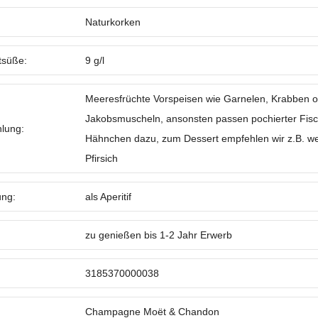
Naturkorken
tsüße:
9 g/l
Meeresfrüchte Vorspeisen wie Garnelen, Krabben 
Jakobsmuscheln, ansonsten passen pochierter Fisc
lung:
Hähnchen dazu, zum Dessert empfehlen wir z.B. w
Pfirsich
ung:
als Aperitif
zu genießen bis 1-2 Jahr Erwerb
3185370000038
Champagne Moët & Chandon