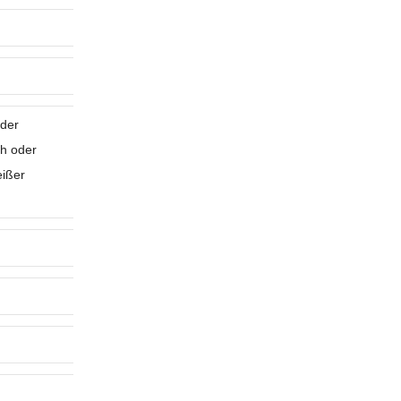
oder
h oder
eißer