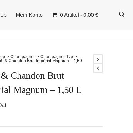
hop
Mein Konto
0 Artikel
0,00 €
hop
>
Champagner
>
Champagner Typ
>
ët & Chandon Brut Impérial Magnum – 1,50
 & Chandon Brut
rial Magnum – 1,50 L
pa