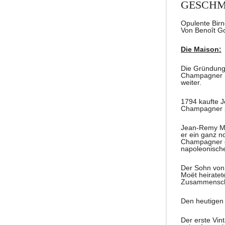
GESCH
Opulente Birn
Von Benoît G
Die Maison:
Die Gründung
Champagner na
weiter.
1794 kaufte 
Champagner p
Jean-Remy Mo
er ein ganz n
Champagner da
napoleonisch
Der Sohn von
Moët heiratet
Zusammenschl
Den heutigen
Der erste Vi