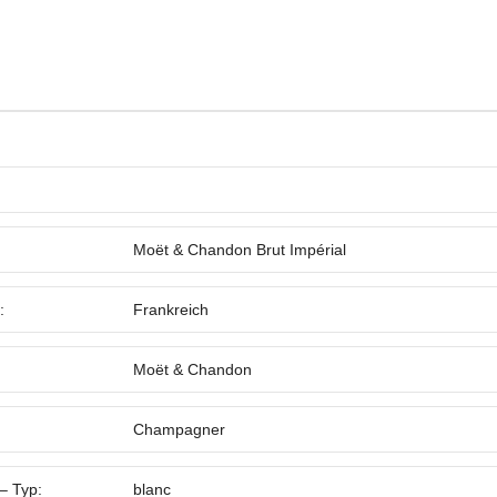
Moët & Chandon Brut Impérial
:
Frankreich
Moët & Chandon
Champagner
– Typ:
blanc