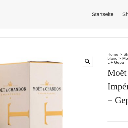
Startseite
S
Home
>
S
blanc
>
Mo
L + Gepa
Moët
Impé
+ Ge