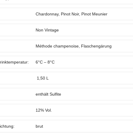
Chardonnay, Pinot Noir, Pinot Meunier
Non Vintage
Méthode champenoise, Flaschengärung
rinktemperatur:
6°C – 8°C
1,50 L
enthält Sulfite
:
12% Vol.
chtung:
brut