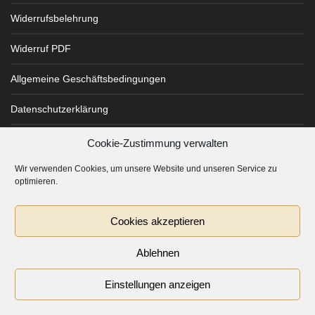
Widerrufsbelehrung
Widerruf PDF
Allgemeine Geschäftsbedingungen
Datenschutzerklärung
Impressum
Cookie-Zustimmung verwalten
Wir verwenden Cookies, um unsere Website und unseren Service zu
Cookie-Richtlinie (EU)
optimieren.
Cookies akzeptieren
© Classy Drinks 2021
Ablehnen
Einstellungen anzeigen
Vertrag widerrufen