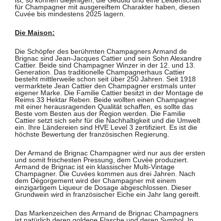
ist, so können diejenigen, die Geduld und eine Leidenschaft
für Champagner mit ausgereiftem Charakter haben, diesen
Cuvée bis mindestens 2025 lagern.
Die Maison:
Die Schöpfer des berühmten Champagners Armand de
Brignac sind Jean-Jacques Cattier und sein Sohn Alexandre
Cattier. Beide sind Champagner Winzer in der 12. und 13.
Generation. Das traditionelle Champagnerhaus Cattier
besteht mittlerweile schon seit über 250 Jahren. Seit 1918
vermarktete Jean Cattier den Champagner erstmals unter
eigener Marke. Die Familie Cattier besitzt in der Montage de
Reims 33 Hektar Reben. Beide wollten einen Champagner
mit einer herausragenden Qualität schaffen, es sollte das
Beste vom Besten aus der Region werden. Die Familie
Cattier setzt sich sehr für die Nachhaltigkeit und die Umwelt
ein. Ihre Ländereien sind HVE Level 3 zertifiziert. Es ist die
höchste Bewertung der französischen Regierung.
Der Armand de Brignac Champagner wird nur aus der ersten
und somit frischesten Pressung, dem Cuvée produziert.
Armand de Brignac ist ein klassischer Multi-Vintage
Champagner. Die Cuvées kommen aus drei Jahren. Nach
dem Dégorgement wird der Champagner mit einem
einzigartigem Liqueur de Dosage abgeschlossen. Dieser
Grundwein wird in französischer Eiche ein Jahr lang gereift.
Das Markenzeichen des Armand de Brignac Champagners
ist natürlich deren goldene Flasche und deren Symbol. In