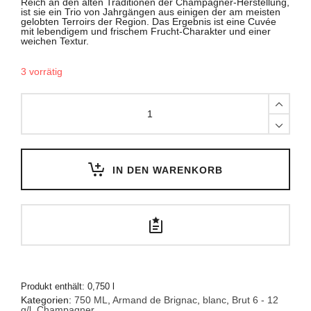
Reich an den alten Traditionen der Champagner-Herstellung,
ist sie ein Trio von Jahrgängen aus einigen der am meisten
gelobten Terroirs der Region. Das Ergebnis ist eine Cuvée
mit lebendigem und frischem Frucht-Charakter und einer
weichen Textur.
3 vorrätig
Armand
de
Brignac
Gold
-
0,75
L
quantity
IN DEN WARENKORB
Produkt enthält: 0,750
l
Kategorien:
750 ML
,
Armand de Brignac
,
blanc
,
Brut 6 - 12
g/l
,
Champagner