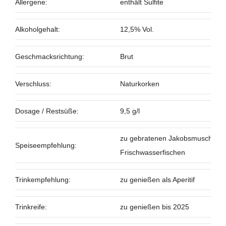
Allergene:
enthält Sulfite
Alkoholgehalt:
12,5% Vol.
Geschmacksrichtung:
Brut
Verschluss:
Naturkorken
Dosage / Restsüße:
9,5 g/l
zu gebratenen Jakobsmuscheln, 
Speiseempfehlung:
Frischwasserfischen
Trinkempfehlung:
zu genießen als Aperitif
Trinkreife:
zu genießen bis 2025