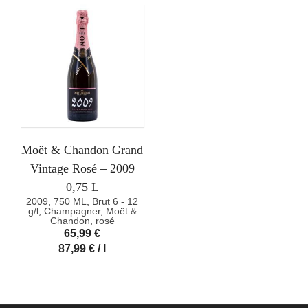
Moët & Chandon Grand
Vintage Rosé – 2009
0,75 L
2009
,
750 ML
,
Brut 6 - 12
g/l
,
Champagner
,
Moët &
Chandon
,
rosé
65,99
€
87,99
€
/
l