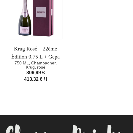
Krug Rosé – 22ème
Édition 0,75 L + Gepa
750 ML
,
Champagner
,
Krug
,
rosé
309,99
€
413,32
€
/
l