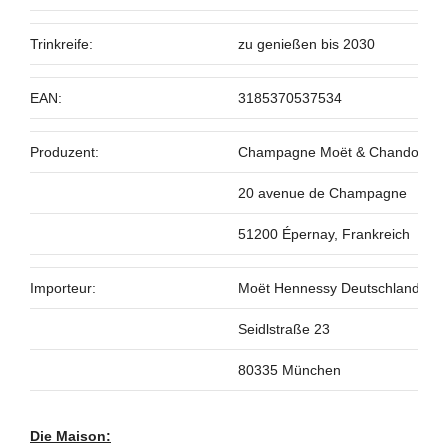
Trinkreife:
zu genießen bis 2030
EAN:
3185370537534
Produzent:
Champagne Moët & Chandon
20 avenue de Champagne
51200 Épernay, Frankreich
Importeur:
Moët Hennessy Deutschland G
Seidlstraße 23
80335 München
Die Maison: