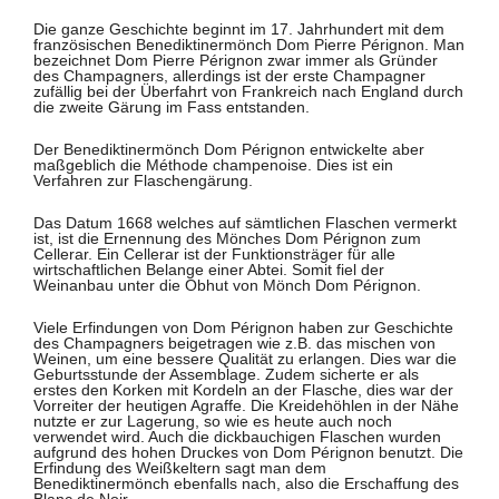
Die ganze Geschichte beginnt im 17. Jahrhundert mit dem
französischen Benediktinermönch Dom Pierre Pérignon. Man
bezeichnet Dom Pierre Pérignon zwar immer als Gründer
des Champagners, allerdings ist der erste Champagner
zufällig bei der Überfahrt von Frankreich nach England durch
die zweite Gärung im Fass entstanden.
Der Benediktinermönch Dom Pérignon entwickelte aber
maßgeblich die Méthode champenoise. Dies ist ein
Verfahren zur Flaschengärung.
Das Datum 1668 welches auf sämtlichen Flaschen vermerkt
ist, ist die Ernennung des Mönches Dom Pérignon zum
Cellerar. Ein Cellerar ist der Funktionsträger für alle
wirtschaftlichen Belange einer Abtei. Somit fiel der
Weinanbau unter die Obhut von Mönch Dom Pérignon.
Viele Erfindungen von Dom Pérignon haben zur Geschichte
des Champagners beigetragen wie z.B. das mischen von
Weinen, um eine bessere Qualität zu erlangen. Dies war die
Geburtsstunde der Assemblage. Zudem sicherte er als
erstes den Korken mit Kordeln an der Flasche, dies war der
Vorreiter der heutigen Agraffe. Die Kreidehöhlen in der Nähe
nutzte er zur Lagerung, so wie es heute auch noch
verwendet wird. Auch die dickbauchigen Flaschen wurden
aufgrund des hohen Druckes von Dom Pérignon benutzt. Die
Erfindung des Weißkeltern sagt man dem
Benediktinermönch ebenfalls nach, also die Erschaffung des