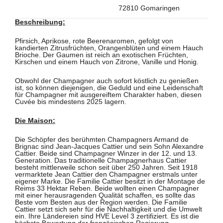
72810 Gomaringen
Beschreibung:
Pfirsich, Aprikose, rote Beerenaromen, gefolgt von
kandierten Zitrusfrüchten, Orangenblüten und einem Hauch
Brioche. Der Gaumen ist reich an exotischen Früchten,
Kirschen und einem Hauch von Zitrone, Vanille und Honig.
Obwohl der Champagner auch sofort köstlich zu genießen
ist, so können diejenigen, die Geduld und eine Leidenschaft
für Champagner mit ausgereiftem Charakter haben, diesen
Cuvée bis mindestens 2025 lagern.
Die Maison:
Die Schöpfer des berühmten Champagners Armand de
Brignac sind Jean-Jacques Cattier und sein Sohn Alexandre
Cattier. Beide sind Champagner Winzer in der 12. und 13.
Generation. Das traditionelle Champagnerhaus Cattier
besteht mittlerweile schon seit über 250 Jahren. Seit 1918
vermarktete Jean Cattier den Champagner erstmals unter
eigener Marke. Die Familie Cattier besitzt in der Montage de
Reims 33 Hektar Reben. Beide wollten einen Champagner
mit einer herausragenden Qualität schaffen, es sollte das
Beste vom Besten aus der Region werden. Die Familie
Cattier setzt sich sehr für die Nachhaltigkeit und die Umwelt
ein. Ihre Ländereien sind HVE Level 3 zertifiziert. Es ist die