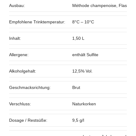
Ausbau:
Méthode champenoise, Flasche
Empfohlene Trinktemperatur:
8°C – 10°C
Inhalt:
1,50 L
Allergene:
enthält Sulfite
Alkoholgehalt:
12,5% Vol.
Geschmacksrichtung:
Brut
Verschluss:
Naturkorken
Dosage / Restsüße:
9,5 g/l