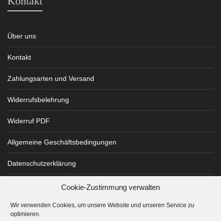
Kontakt
Über uns
Kontakt
Zahlungsarten und Versand
Widerrufsbelehrung
Widerruf PDF
Allgemeine Geschäftsbedingungen
Datenschutzerklärung
Impressum
Cookie-Zustimmung verwalten
Wir verwenden Cookies, um unsere Website und unseren Service zu
Cookie-Richtlinie (EU)
optimieren.