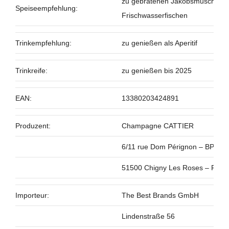
zu gebratenen Jakobsmuscheln, 
Speiseempfehlung:
Frischwasserfischen
Trinkempfehlung:
zu genießen als Aperitif
Trinkreife:
zu genießen bis 2025
EAN:
13380203424891
Produzent:
Champagne CATTIER
6/11 rue Dom Pérignon – BP15
51500 Chigny Les Roses – Fran
Importeur:
The Best Brands GmbH
Lindenstraße 56