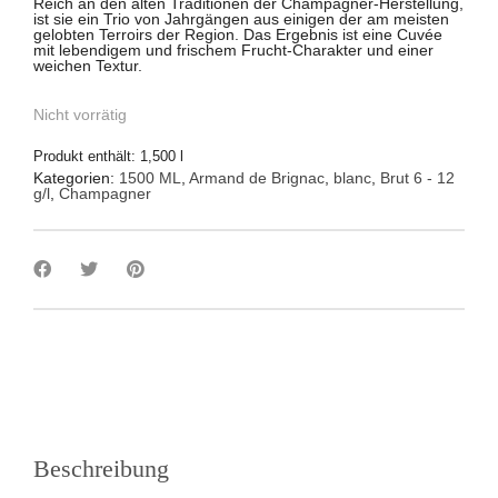
Reich an den alten Traditionen der Champagner-Herstellung,
ist sie ein Trio von Jahrgängen aus einigen der am meisten
gelobten Terroirs der Region. Das Ergebnis ist eine Cuvée
mit lebendigem und frischem Frucht-Charakter und einer
weichen Textur.
Nicht vorrätig
Produkt enthält: 1,500
l
Kategorien:
1500 ML
,
Armand de Brignac
,
blanc
,
Brut 6 - 12
g/l
,
Champagner
Beschreibung