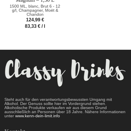
Magnum – 1,50 L
1500 ML
,
blanc
,
Brut 6 - 12
g/l
,
Champagner
,
Moët &
Chandon
124,99
€
83,33
€
/
l
Steht auch für den verantwortungsbewussten Umgang mit
Alkohol. Der Genuss sollte hier im Vordergrund stehen.
Alkoholische Produkte verkaufen wir aus diesem Grund
ausschließlich an Personen über 18 Jahre. Nähere Informationen
unter
www.kenn-dein-limit.info