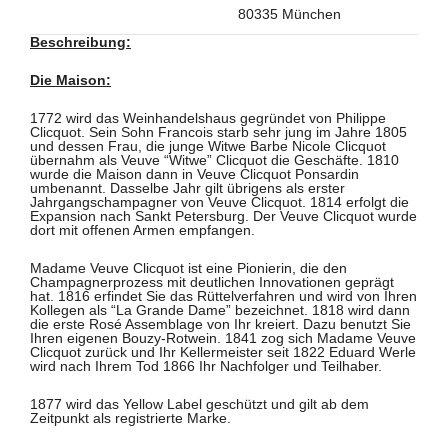
80335 München
Beschreibung:
Die Maison:
1772 wird das Weinhandelshaus gegründet von Philippe
Clicquot. Sein Sohn Francois starb sehr jung im Jahre 1805
und dessen Frau, die junge Witwe Barbe Nicole Clicquot
übernahm als Veuve “Witwe” Clicquot die Geschäfte. 1810
wurde die Maison dann in Veuve Clicquot Ponsardin
umbenannt. Dasselbe Jahr gilt übrigens als erster
Jahrgangschampagner von Veuve Clicquot. 1814 erfolgt die
Expansion nach Sankt Petersburg. Der Veuve Clicquot wurde
dort mit offenen Armen empfangen.
Madame Veuve Clicquot ist eine Pionierin, die den
Champagnerprozess mit deutlichen Innovationen geprägt
hat. 1816 erfindet Sie das Rüttelverfahren und wird von Ihren
Kollegen als “La Grande Dame” bezeichnet. 1818 wird dann
die erste Rosé Assemblage von Ihr kreiert. Dazu benutzt Sie
Ihren eigenen Bouzy-Rotwein. 1841 zog sich Madame Veuve
Clicquot zurück und Ihr Kellermeister seit 1822 Eduard Werle
wird nach Ihrem Tod 1866 Ihr Nachfolger und Teilhaber.
1877 wird das Yellow Label geschützt und gilt ab dem
Zeitpunkt als registrierte Marke.