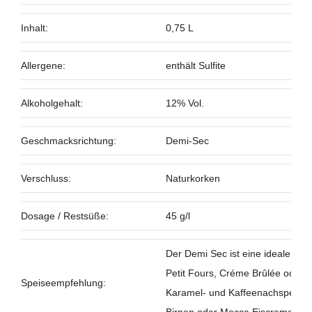
Inhalt:
0,75 L
Allergene:
enthält Sulfite
Alkoholgehalt:
12% Vol.
Geschmacksrichtung:
Demi-Sec
Verschluss:
Naturkorken
Dosage / Restsüße:
45 g/l
Der Demi Sec ist eine ideale Er
Petit Fours, Créme Brûlée oder 
Speiseempfehlung:
Karamel- und Kaffeenachspeisen