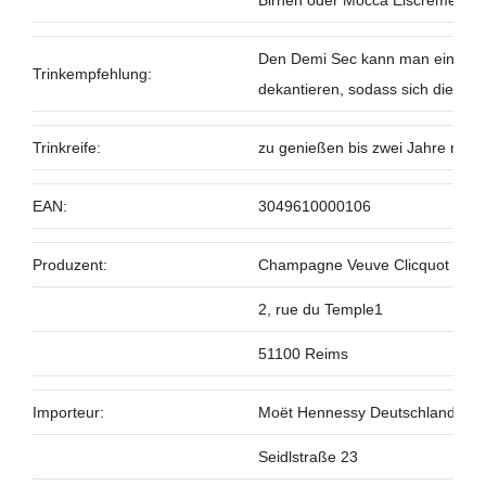
Birnen oder Mocca Eiscreme.
Den Demi Sec kann man einfach i
Trinkempfehlung:
dekantieren, sodass sich die Aro
Trinkreife:
zu genießen bis zwei Jahre nach
EAN:
3049610000106
Produzent:
Champagne Veuve Clicquot
2, rue du Temple1
51100 Reims
Importeur:
Moët Hennessy Deutschland G
Seidlstraße 23