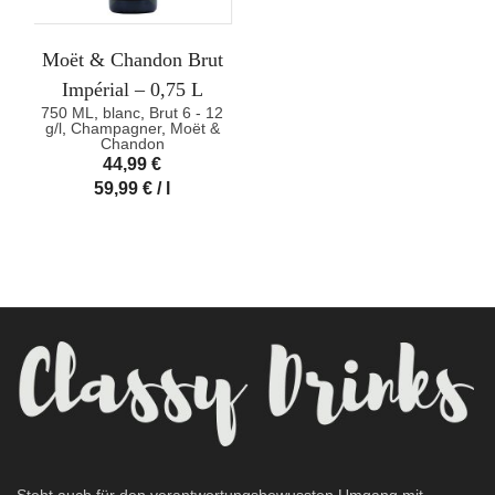
Moët & Chandon Brut
Impérial – 0,75 L
750 ML
,
blanc
,
Brut 6 - 12
g/l
,
Champagner
,
Moët &
Chandon
44,99
€
59,99
€
/
l