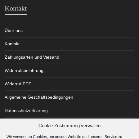
Kontakt
Über uns
Kontakt
Zahlungsarten und Versand
Widerrufsbelehrung
Widerruf PDF
Allgemeine Geschäftsbedingungen
Datenschutzerklärung
Impressum
Cookie-Zustimmung verwalten
Wir verwenden Cookies, um unsere Website und unseren Service zu
Cookie-Richtlinie (EU)