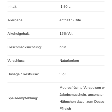
Inhalt:
1,50 L
Allergene:
enthält Sulfite
Alkoholgehalt:
12% Vol.
Geschmacksrichtung:
brut
Verschluss:
Naturkorken
Dosage / Restsüße:
9 g/l
Meeresfrüchte Vorspeisen wie G
Jakobsmuscheln, ansonsten pass
Speiseempfehlung:
Hähnchen dazu, zum Dessert emp
Pfirsich