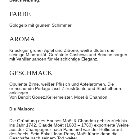
Beschreibung:
FARBE
Goldgelb mit grünem Schimmer.
AROMA
Knackiger grüner Apfel und Zitrone, weiße Blüten und
steinige Mineralität. Geröstete Cashews und Brioche sorgen
mit Vanillenuancen für vielschichtige Eleganz.
GESCHMACK
Opulente Birne, weißer Pfirsich und Apfelaromen. Die
erfrischende Perlage lässt Zitrusfrüchte und Stachelbeere
anklingen.
Von Benoît Gouez,
Kellermeister, Moët & Chandon
Die Maison:
Die Gründung des Hauses Moët & Chandon geht zurück bis
ins Jahr 1742. Claude Moët (1683 – 1760) exportierte Weine
aus der Champagner nach Paris und war der Hoflieferant
des Adels. Sein Enkel Jean-Remy Moët führte dann die
Geschäfte nach seinem Tod weiter.