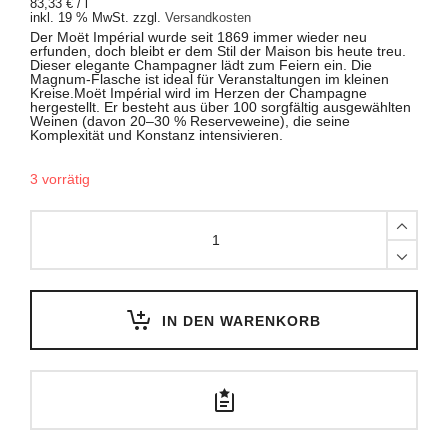
83,33
€
/
l
inkl. 19 % MwSt.
zzgl.
Versandkosten
Der Moët Impérial wurde seit 1869 immer wieder neu
erfunden, doch bleibt er dem Stil der Maison bis heute treu.
Dieser elegante Champagner lädt zum Feiern ein. Die
Magnum-Flasche ist ideal für Veranstaltungen im kleinen
Kreise.
Moët Impérial wird im Herzen der Champagne
hergestellt. Er besteht aus über 100 sorgfältig ausgewählten
Weinen (davon 20–30 % Reserveweine), die seine
Komplexität und Konstanz intensivieren.
3 vorrätig
Moët
&
Chandon
Brut
Impérial
Light
Up
Magnum
IN DEN WARENKORB
-
1,50
L
quantity