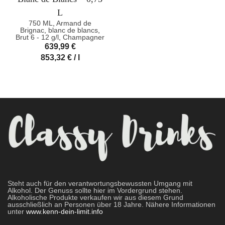
L
750 ML
,
Armand de
Brignac
,
blanc de blancs
,
Brut 6 - 12 g/l
,
Champagner
639,99
€
853,32
€
/
l
Steht auch für den verantwortungsbewussten Umgang mit
Alkohol. Der Genuss sollte hier im Vordergrund stehen.
Alkoholische Produkte verkaufen wir aus diesem Grund
ausschließlich an Personen über 18 Jahre. Nähere Informationen
unter
www.kenn-dein-limit.info