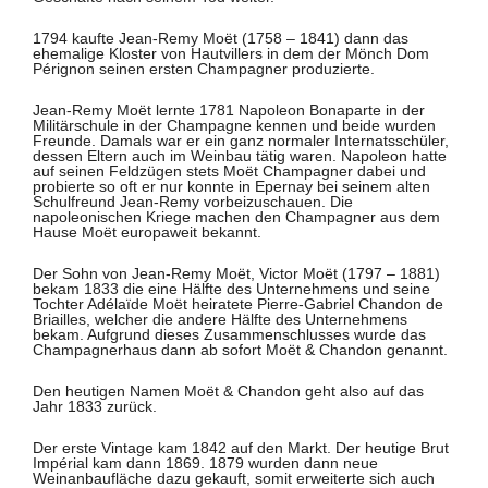
1794 kaufte Jean-Remy Moët (1758 – 1841) dann das
ehemalige Kloster von Hautvillers in dem der Mönch Dom
Pérignon seinen ersten Champagner produzierte.
Jean-Remy Moët lernte 1781 Napoleon Bonaparte in der
Militärschule in der Champagne kennen und beide wurden
Freunde. Damals war er ein ganz normaler Internatsschüler,
dessen Eltern auch im Weinbau tätig waren. Napoleon hatte
auf seinen Feldzügen stets Moët Champagner dabei und
probierte so oft er nur konnte in Epernay bei seinem alten
Schulfreund Jean-Remy vorbeizuschauen. Die
napoleonischen Kriege machen den Champagner aus dem
Hause Moët europaweit bekannt.
Der Sohn von Jean-Remy Moët, Victor Moët (1797 – 1881)
bekam 1833 die eine Hälfte des Unternehmens und seine
Tochter Adélaïde Moët heiratete Pierre-Gabriel Chandon de
Briailles, welcher die andere Hälfte des Unternehmens
bekam. Aufgrund dieses Zusammenschlusses wurde das
Champagnerhaus dann ab sofort Moët & Chandon genannt.
Den heutigen Namen Moët & Chandon geht also auf das
Jahr 1833 zurück.
Der erste Vintage kam 1842 auf den Markt. Der heutige Brut
Impérial kam dann 1869. 1879 wurden dann neue
Weinanbaufläche dazu gekauft, somit erweiterte sich auch