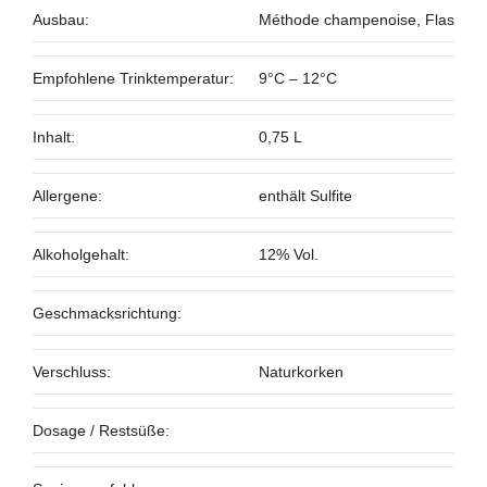
Ausbau:
Méthode champenoise, Flasche
Empfohlene Trinktemperatur:
9°C – 12°C
Inhalt:
0,75 L
Allergene:
enthält Sulfite
Alkoholgehalt:
12% Vol.
Geschmacksrichtung:
Verschluss:
Naturkorken
Dosage / Restsüße: