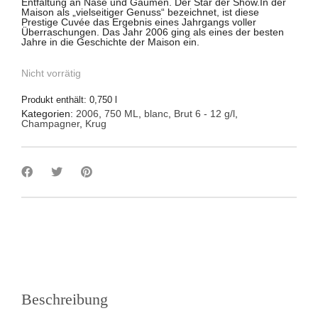
Entfaltung an Nase und Gaumen. Der Star der Show.
In der
Maison als „vielseitiger Genuss“ bezeichnet, ist diese
Prestige Cuvée das Ergebnis eines Jahrgangs voller
Überraschungen. Das Jahr 2006 ging als eines der besten
Jahre in die Geschichte der Maison ein.
Nicht vorrätig
Produkt enthält: 0,750
l
Kategorien:
2006
,
750 ML
,
blanc
,
Brut 6 - 12 g/l
,
Champagner
,
Krug
Beschreibung