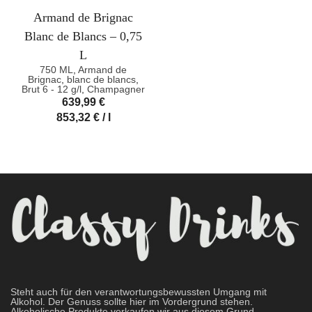
Armand de Brignac
Blanc de Blancs – 0,75
L
750 ML
,
Armand de
Brignac
,
blanc de blancs
,
Brut 6 - 12 g/l
,
Champagner
639,99
€
853,32
€
/
l
Steht auch für den verantwortungsbewussten Umgang mit
Alkohol. Der Genuss sollte hier im Vordergrund stehen.
Alkoholische Produkte verkaufen wir aus diesem Grund